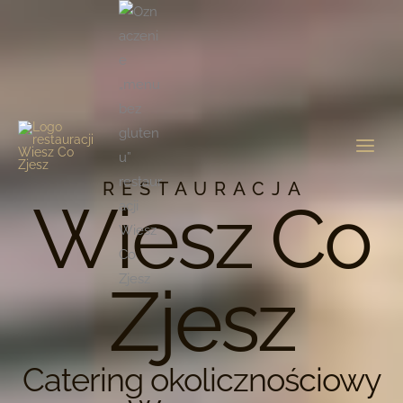
Przejdź
do
treści
RESTAURACJA
Wiesz Co
Zjesz
Catering okolicznościowy